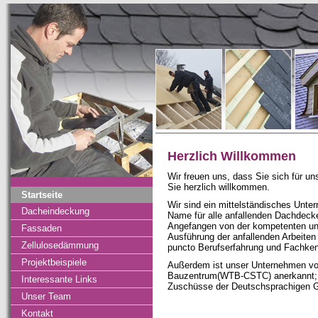
Herzlich Willkommen
Wir freuen uns, dass Sie sich für un
Sie herzlich willkommen.
Startseite
Wir sind ein mittelständisches Unte
Dacheindeckung
Name für alle anfallenden Dachdecker
Angefangen von der kompetenten und
Fassaden
Ausführung der anfallenden Arbeiten
Zellulosedämmung
puncto Berufserfahrung und Fachken
Projektbeispiele
Außerdem ist unser Unternehmen vo
Bauzentrum(WTB-CSTC) anerkannt; di
Interessante Links
Zuschüsse der Deutschsprachigen Ge
Unser Team
Kontakt